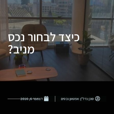
כיצד לבחור נכס
מניב?
סוכן נדל"ן: אפטאון נכסים
דצמבר 6, 2016