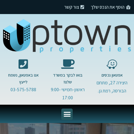
הוסף את הנכס שלך
צור קשר
אפטאון נכסים
בואו לבקר במשרד
אנו באפטאון, נשמח
שלנו!
לייעץ
היצירה 27, מתחם
ראשון-חמישי 9:00-
03-575-5788
הבורסה, רמת גן.
17:00