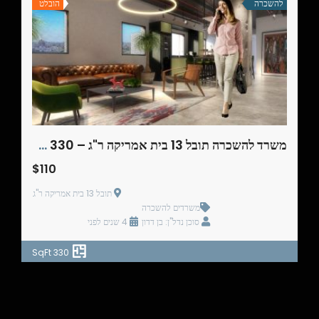
להשכרה
הובלט
משרד להשכרה תובל 13 בית אמריקה ר"ג – 330 מ"ר
$110
תובל 13 בית אמריקה ר"ג
משרדים להשכרה
סוכן נדל"ן: בן דדון
4 שנים לפני
330 SqFt