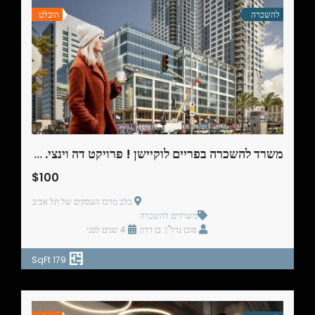
להשכרה
הובלט
משרד להשכרה בפריים לוקיישן ! פרויקט דה וינצי. 179 מ"ר
$100
בלב מרכז העסקים של תל אביב
משרדים להשכרה
סוכן נדל"ן: בן דדון
4 שנים לפני
179 SqFt