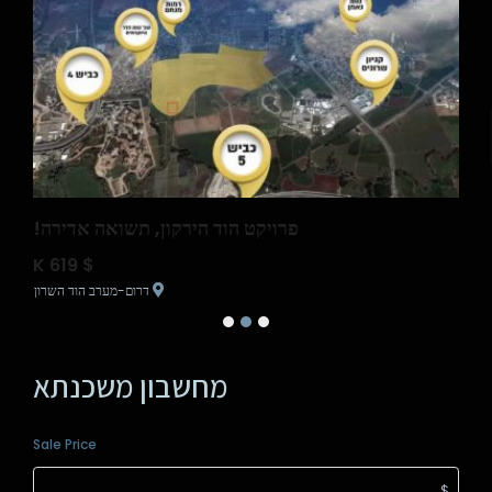
רסה
פרויקט הוד הירקון, תשואה אדירה!
$ K 619
$12
מת גן
דרום-מערב הוד השרון
מחשבון משכנתא
Sale Price