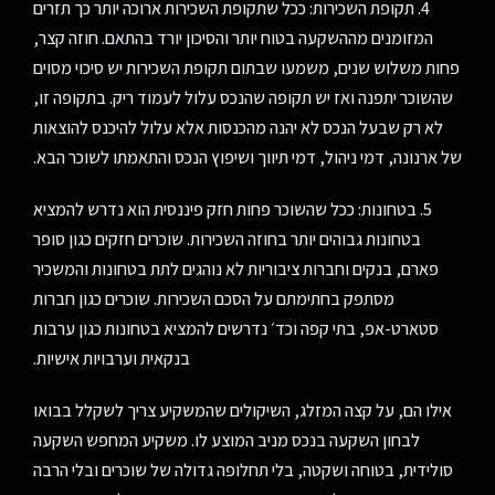
4. תקופת השכירות: ככל שתקופת השכירות ארוכה יותר כך תזרים
המזומנים מההשקעה בטוח יותר והסיכון יורד בהתאם. חוזה קצר,
פחות משלוש שנים, משמעו שבתום תקופת השכירות יש סיכוי מסוים
שהשוכר יתפנה ואז יש תקופה שהנכס עלול לעמוד ריק. בתקופה זו,
לא רק שבעל הנכס לא יהנה מהכנסות אלא עלול להיכנס להוצאות
של ארנונה, דמי ניהול, דמי תיווך ושיפוץ הנכס והתאמתו לשוכר הבא.
5. בטחונות: ככל שהשוכר פחות חזק פיננסית הוא נדרש להמציא
בטחונות גבוהים יותר בחוזה השכירות. שוכרים חזקים כגון סופר
פארם, בנקים וחברות ציבוריות לא נוהגים לתת בטחונות והמשכיר
מסתפק בחתימתם על הסכם השכירות. שוכרים כגון חברות
סטארט-אפ, בתי קפה וכד׳ נדרשים להמציא בטחונות כגון ערבות
בנקאית וערבויות אישיות.
אילו הם, על קצה המזלג, השיקולים שהמשקיע צריך לשקלל בבואו
לבחון השקעה בנכס מניב המוצע לו. משקיע המחפש השקעה
סולידית, בטוחה ושקטה, בלי תחלופה גדולה של שוכרים ובלי הרבה