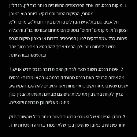
1. מיקום הנכס: זהו אחד הפרמטרים החשובים ביותר בנדל״ן. בנדל״ן
מסחרי, המיקום הטוב והמבוקש ביותר הוא כמובן
תל אביב. גם בת״א יש הבדלים גדולים בין דרום ת״א, מרכז ת״א
וצפון ת״א. מיקומים ״חמים״ נוספים הם מתחם הבורסה בר״ג והרצליה
פיתוח. ככל שמתרחקים לכיוון הפריפריה בדרום או בצפון מיקום הנכס
נחשב לפחות טוב ולכן הפיצוי צריך להתבטא במחיר נמוך יותר
ובתשואה גבוהה יותר.
2. איכות הנכס: חשוב מאד לבדוק האם מדובר בנכס חדש או ישן?
מה איכות הבניה? האם הנכס מתוחזק ברמה טובה או מוזנח? נכסים
ישנים שאינם מתוחזקים כראוי פחות אטרקטיביים להשקעה והמשקיע
צריך לקחת בחשבון את עלות שיפוצם מבחינת תשתיות הבניין כגון
מיזוג ומעליות וכן מבחינה ויזואלית.
3. חוזקו הפיננסי של השוכר: פרמטר חשוב ביותר. ככל שהשוכר חזק
יותר פיננסית, כמובן שהסיכון בכך שלא יעמוד בחוזה השכירות יורד.