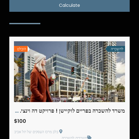
Calculate
להשכרה
הובלט
משרד להשכרה בפריים לוקיישן ! פרויקט דה וינצי. 179 מ"ר
$100
בלב מרכז העסקים של תל אביב
משרדים להשכרה