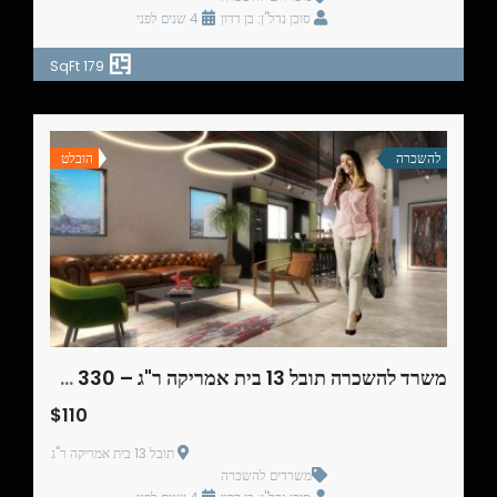
סוכן נדל"ן: בן דדון
4 שנים לפני
179 SqFt
להשכרה
הובלט
משרד להשכרה תובל 13 בית אמריקה ר"ג – 330 מ"ר
$110
תובל 13 בית אמריקה ר"ג
משרדים להשכרה