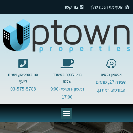
הוסף את הנכס שלך
צור קשר
אפטאון נכסים
בואו לבקר במשרד
אנו באפטאון, נשמח
שלנו!
לייעץ
היצירה 27, מתחם
ראשון-חמישי 9:00-
03-575-5788
הבורסה, רמת גן.
17:00