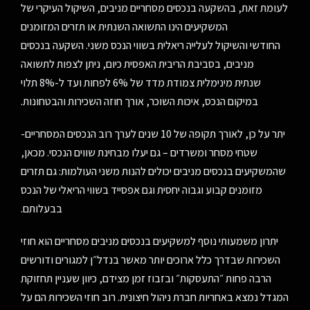
לעומת זאת, בהשקעה בנכסים מסחריים מניבים, השיקול העיקרי של
המשקיעים הינו התשואה השנתית או תזרים המזומנים
החודשי והשיקול לעלייה ריאלית בשווי הנכס משני. השקעה בנכסים
מניבים, בסביבת הריבית האפסית כיום, ניתן לצפות לתשואה
שנתית מינימלית צמודת מדד של 6% לפחות ועד ל-8% תלוי
במיקום הנכס, איכות השוכר, אורך חוזה השכירות והבטחונות.
יתר על כן, לאורך תקופה של 10 שנים לערך רוב הנכסים המסחריים-
שטחי מסחר ומשרדים – גם יעלו מבחינת שווים הנכסי. מכאן,
שהמשקיעים בנכסים מניבים יכולים להנות משני העולמות: גם תזרים
מזומנים קבוע וגבוה יחסית וגם אפסייד בשווי הריאלי של הנכס
בבעלותם.
יתרון משמעותי נוסף למשקיעים בנכסים מניבים מסחריים הוא חוזי
השכירות שבדרך כלל ארוכים יותר מאשר בנדל״ן למגורים ודורשים
הרבה פחות ״התעסקות״ ובזבוז זמן מצידם, כיוון שעניין תחזוקת
המגדל נמצא באחריות חברת ניהול חיצונית. רוב חוזי השכירות הם על