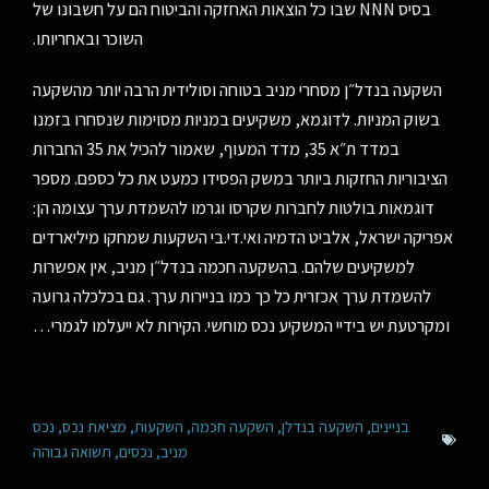
בסיס NNN שבו כל הוצאות האחזקה והביטוח הם על חשבונו של
השוכר ובאחריותו.
השקעה בנדל״ן מסחרי מניב בטוחה וסולידית הרבה יותר מהשקעה
בשוק המניות. לדוגמא, משקיעים במניות מסוימות שנסחרו בזמנו
במדד ת״א 35, מדד המעוף, שאמור להכיל את 35 החברות
הציבוריות החזקות ביותר במשק הפסידו כמעט את כל כספם. מספר
דוגמאות בולטות לחברות שקרסו וגרמו להשמדת ערך עצומה הן:
אפריקה ישראל, אלביט הדמיה ואי.די.בי השקעות שמחקו מיליארדים
למשקיעים שלהם. בהשקעה חכמה בנדל״ן מניב, אין אפשרות
להשמדת ערך אכזרית כל כך כמו בניירות ערך. גם בכלכלה גרועה
ומקרטעת יש בידיי המשקיע נכס מוחשי. הקירות לא ייעלמו לגמרי…
בניינים
,
השקעה בנדלן
,
השקעה חכמה
,
השקעות
,
מציאת נכס
,
נכס
מניב
,
נכסים
,
תשואה גבוהה