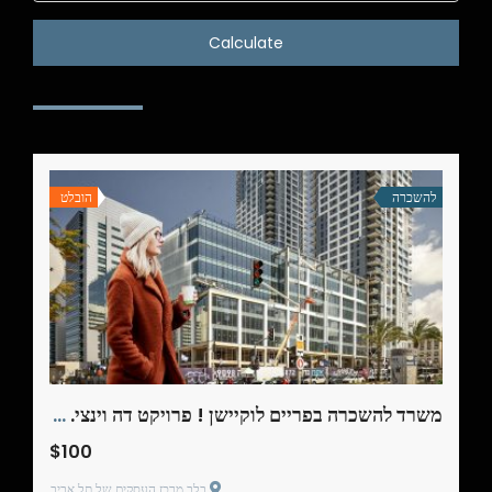
Calculate
להשכרה
הובלט
משרד להשכרה בפריים לוקיישן ! פרויקט דה וינצי. 179 מ"ר
$100
בלב מרכז העסקים של תל אביב