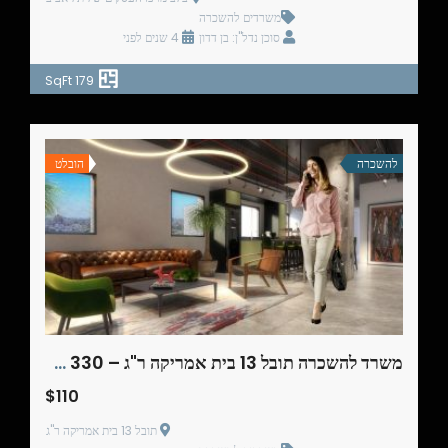
משרדים להשכרה
סוכן נדל"ן: בן דדון
4 שנים לפני
179 SqFt
להשכרה
הובלט
משרד להשכרה תובל 13 בית אמריקה ר"ג – 330 מ"ר
$110
תובל 13 בית אמריקה ר"ג