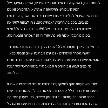
לעומת זאת, בהשקעה בנכסים מסחריים מניבים, השיקול העיקרי של
המשקיעים הינו התשואה השנתית או תזרים המזומנים
החודשי והשיקול לעלייה ריאלית בשווי הנכס משני. השקעה בנכסים
מניבים, בסביבת הריבית האפסית כיום, ניתן לצפות לתשואה
שנתית מינימלית צמודת מדד של 6% לפחות ועד ל-8% תלוי
במיקום הנכס, איכות השוכר, אורך חוזה השכירות והבטחונות.
יתר על כן, לאורך תקופה של 10 שנים לערך רוב הנכסים המסחריים-
שטחי מסחר ומשרדים – גם יעלו מבחינת שווים הנכסי. מכאן,
שהמשקיעים בנכסים מניבים יכולים להנות משני העולמות: גם תזרים
מזומנים קבוע וגבוה יחסית וגם אפסייד בשווי הריאלי של הנכס
בבעלותם.
יתרון משמעותי נוסף למשקיעים בנכסים מניבים מסחריים הוא חוזי
השכירות שבדרך כלל ארוכים יותר מאשר בנדל״ן למגורים ודורשים
הרבה פחות ״התעסקות״ ובזבוז זמן מצידם, כיוון שעניין תחזוקת
המגדל נמצא באחריות חברת ניהול חיצונית. רוב חוזי השכירות הם על