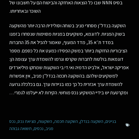
בסיס NNN שבו כל הוצאות האחזקה והביטוח הם על חשבונו של
השוכר ובאחריותו.
השקעה בנדל״ן מסחרי מניב בטוחה וסולידית הרבה יותר מהשקעה
בשוק המניות. לדוגמא, משקיעים במניות מסוימות שנסחרו בזמנו
במדד ת״א 35, מדד המעוף, שאמור להכיל את 35 החברות
הציבוריות החזקות ביותר במשק הפסידו כמעט את כל כספם. מספר
דוגמאות בולטות לחברות שקרסו וגרמו להשמדת ערך עצומה הן:
אפריקה ישראל, אלביט הדמיה ואי.די.בי השקעות שמחקו מיליארדים
למשקיעים שלהם. בהשקעה חכמה בנדל״ן מניב, אין אפשרות
להשמדת ערך אכזרית כל כך כמו בניירות ערך. גם בכלכלה גרועה
ומקרטעת יש בידיי המשקיע נכס מוחשי. הקירות לא ייעלמו לגמרי…
בניינים
,
השקעה בנדלן
,
השקעה חכמה
,
השקעות
,
מציאת נכס
,
נכס
מניב
,
נכסים
,
תשואה גבוהה