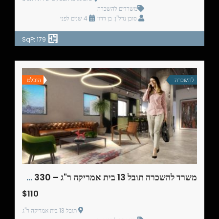
משרדים להשכרה
סוכן נדל"ן: בן דדון
4 שנים לפני
179 SqFt
להשכרה
הובלט
משרד להשכרה תובל 13 בית אמריקה ר"ג – 330 מ"ר
$110
תובל 13 בית אמריקה ר"ג