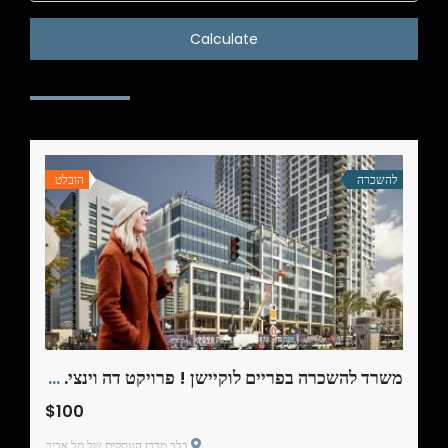
Calculate
להשכרה
הובלט
משרד להשכרה בפריים לוקיישן ! פרויקט דה וינצי. 179 מ"ר
$100
בלב מרכז העסקים של תל אביב