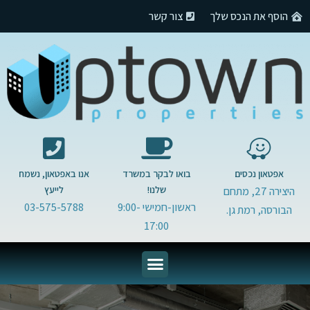
הוסף את הנכס שלך
צור קשר
אפטאון נכסים
בואו לבקר במשרד
אנו באפטאון, נשמח
שלנו!
לייעץ
היצירה 27, מתחם
ראשון-חמישי 9:00-
03-575-5788
הבורסה, רמת גן.
17:00