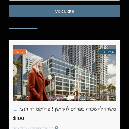
Calculate
להשכרה
הובלט
משרד להשכרה בפריים לוקיישן ! פרויקט דה וינצי. 179 מ"ר
$100
בלב מרכז העסקים של תל אביב