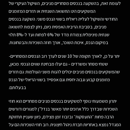
לעומת זאת, בהשקעה בנכסים מסחריים מניבים, השיקול העיקרי של
המשקיעים הינו התשואה השנתית או תזרים המזומנים
החודשי והשיקול לעלייה ריאלית בשווי הנכס משני. השקעה בנכסים
מניבים, בסביבת הריבית האפסית כיום, ניתן לצפות לתשואה
שנתית מינימלית צמודת מדד של 6% לפחות ועד ל-8% תלוי
במיקום הנכס, איכות השוכר, אורך חוזה השכירות והבטחונות.
יתר על כן, לאורך תקופה של 10 שנים לערך רוב הנכסים המסחריים-
שטחי מסחר ומשרדים – גם יעלו מבחינת שווים הנכסי. מכאן,
שהמשקיעים בנכסים מניבים יכולים להנות משני העולמות: גם תזרים
מזומנים קבוע וגבוה יחסית וגם אפסייד בשווי הריאלי של הנכס
בבעלותם.
יתרון משמעותי נוסף למשקיעים בנכסים מניבים מסחריים הוא חוזי
השכירות שבדרך כלל ארוכים יותר מאשר בנדל״ן למגורים ודורשים
הרבה פחות ״התעסקות״ ובזבוז זמן מצידם, כיוון שעניין תחזוקת
המגדל נמצא באחריות חברת ניהול חיצונית. רוב חוזי השכירות הם על