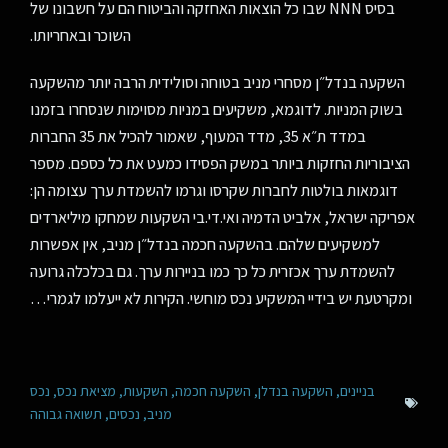
בסיס NNN שבו כל הוצאות האחזקה והביטוח הם על חשבונו של
השוכר ובאחריותו.
השקעה בנדל״ן מסחרי מניב בטוחה וסולידית הרבה יותר מהשקעה
בשוק המניות. לדוגמא, משקיעים במניות מסוימות שנסחרו בזמנו
במדד ת״א 35, מדד המעוף, שאמור להכיל את 35 החברות
הציבוריות החזקות ביותר במשק הפסידו כמעט את כל כספם. מספר
דוגמאות בולטות לחברות שקרסו וגרמו להשמדת ערך עצומה הן:
אפריקה ישראל, אלביט הדמיה ואי.די.בי השקעות שמחקו מיליארדים
למשקיעים שלהם. בהשקעה חכמה בנדל״ן מניב, אין אפשרות
להשמדת ערך אכזרית כל כך כמו בניירות ערך. גם בכלכלה גרועה
ומקרטעת יש בידיי המשקיע נכס מוחשי. הקירות לא ייעלמו לגמרי…
בניינים
,
השקעה בנדלן
,
השקעה חכמה
,
השקעות
,
מציאת נכס
,
נכס
מניב
,
נכסים
,
תשואה גבוהה