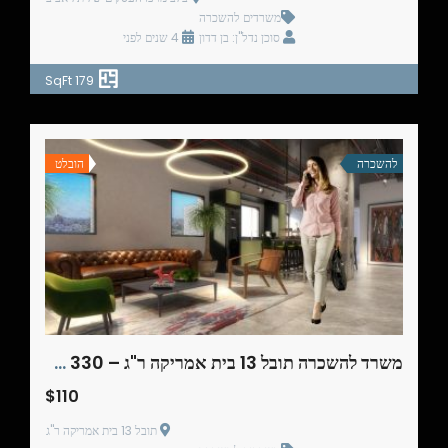
משרדים להשכרה
סוכן נדל"ן: בן דדון
4 שנים לפני
179 SqFt
להשכרה
הובלט
משרד להשכרה תובל 13 בית אמריקה ר"ג – 330 מ"ר
$110
תובל 13 בית אמריקה ר"ג