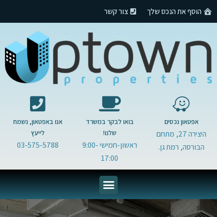
הוסף את הנכס שלך
צור קשר
אפטאון נכסים
בואו לבקר במשרד
אנו באפטאון, נשמח
שלנו!
לייעץ
היצירה 27, מתחם
ראשון-חמישי 9:00-
03-575-5788
הבורסה, רמת גן.
17:00