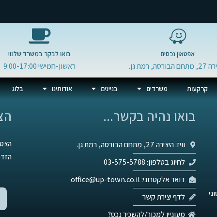
אפטאון נכסים
בואו לבקר במשרד שלנו!
 הבורסה, רמת גן.
ראשון-חמישי 9:00-17:00
קרקעות
משרדים
בניינים
אודותינו
בלוג
בואו נהיה בקשר...
הצ
הצטר
וויז: היצירה 27, מתחם הבורסה, רמת גן.
הזדמ
לחיוג בטלפון: 03-575-5788
דואר אלקטרוני: office@up-town.co.il
גי
לדף יצירת קשר
מעוניין למכור/להשכיר נכס?