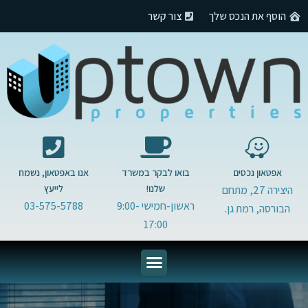
הוסף את הנכס שלך
צור קשר
אפטאון נכסים
בואו לבקר במשרד
אנו באפטאון, נשמח
שלנו!
לייעץ
היצירה 27, מתחם
ראשון-חמישי 9:00-
03-575-5788
הבורסה, רמת גן.
17:00