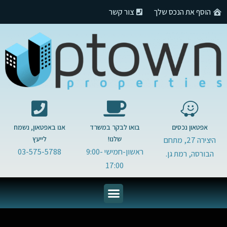
צור קשר
הוסף את הנכס שלך
אנו באפטאון, נשמח
בואו לבקר במשרד
אפטאון נכסים
לייעץ
שלנו!
היצירה 27, מתחם
03-575-5788
ראשון-חמישי 9:00-
הבורסה, רמת גן.
17:00