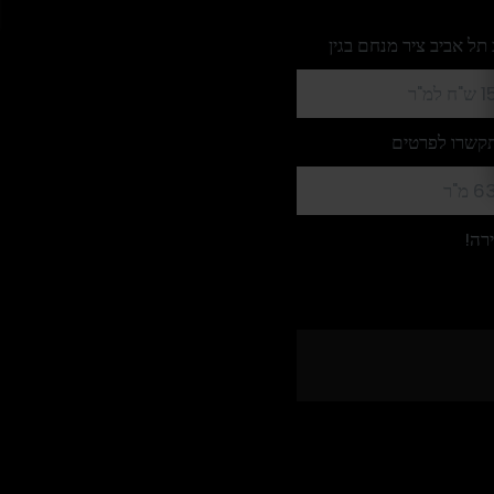
תל אביב ציר מנחם בגין
 למ"ר
קשרו לפרטים
 מ"ר
רה!