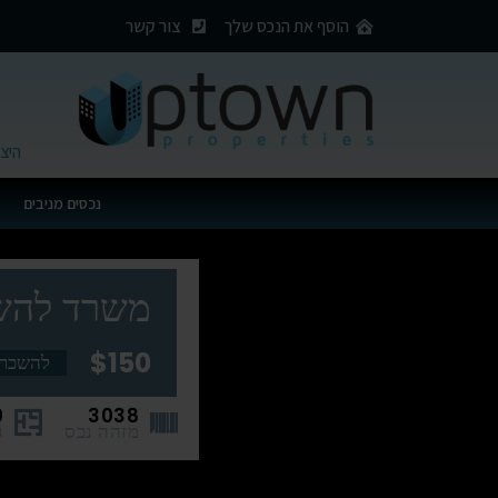
הוסף את הנכס שלך
צור קשר
היצירה 27, מתחם
נכסים מניבים
משרד להשכרה 630 מ"ר בלב תל אבי
$150
להשכר
0
3038
מזהה נכס
ג