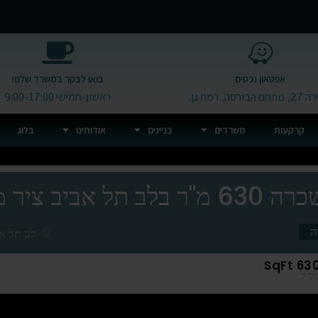
אפטאון נכסים
בואו לבקר במשרד שלנו!
 הבורסה, רמת גן.
ראשון-חמישי 9:00-17:00
קרקעות
משרדים
בניינים
אודותינו
בלוג
ב ציר מנחם בגין!
ה
לב תל אב
SqFt
63
ודל