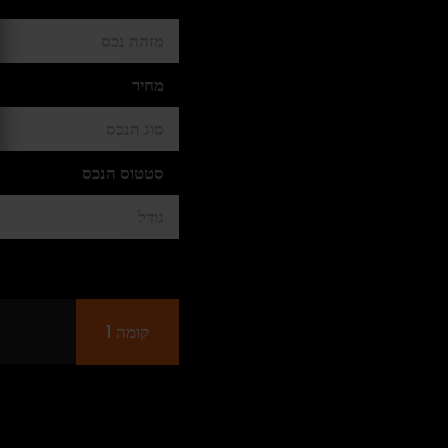
מזהה נכס
מחיר
סוג הנכס
סטטוס הנכס
גודל
קומה 1