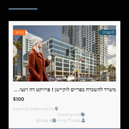
להשכרה
הובלט
משרד להשכרה בפריים לוקיישן ! פרויקט דה וינצי. 179 מ"ר
$100
בלב מרכז העסקים של תל אביב
משרדים להשכרה
סוכן נדל"ן: בן דדון
4 שנים לפני