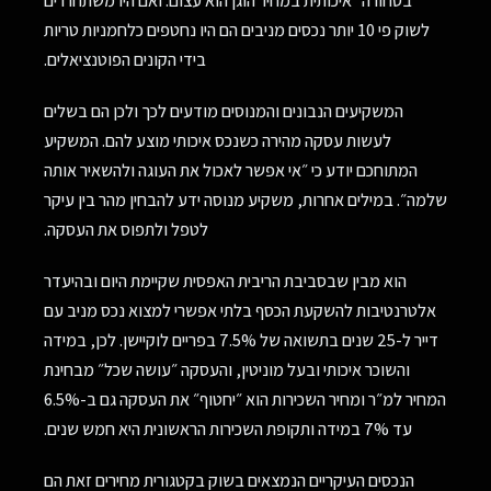
״בסחורה״ איכותית במחיר הוגן הוא עצום. ואם היו משתחררים
לשוק פי 10 יותר נכסים מניבים הם היו נחטפים כלחמניות טריות
בידי הקונים הפוטנציאלים.
המשקיעים הנבונים והמנוסים מודעים לכך ולכן הם בשלים
לעשות עסקה מהירה כשנכס איכותי מוצע להם. המשקיע
המתוחכם יודע כי ״אי אפשר לאכול את העוגה ולהשאיר אותה
שלמה״. במילים אחרות, משקיע מנוסה ידע להבחין מהר בין עיקר
לטפל ולתפוס את העסקה.
הוא מבין שבסביבת הריבית האפסית שקיימת היום ובהיעדר
אלטרנטיבות להשקעת הכסף בלתי אפשרי למצוא נכס מניב עם
דייר ל-25 שנים בתשואה של 7.5% בפריים לוקיישן. לכן, במידה
והשוכר איכותי ובעל מוניטין, והעסקה ״עושה שכל״ מבחינת
המחיר למ״ר ומחיר השכירות הוא ״יחטוף״ את העסקה גם ב-6.5%
עד 7% במידה ותקופת השכירות הראשונית היא חמש שנים.
הנכסים העיקריים הנמצאים בשוק בקטגורית מחירים זאת הם