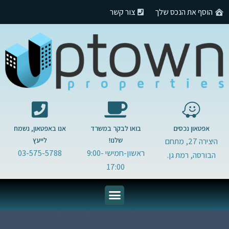
הוסף את הנכס שלך
צור קשר
אפטאון נכסים
בואו לבקר במשרד
אנו באפטאון, נשמח
שלנו!
לייעץ
היצירה 27, מתחם
ראשון-חמישי 9:00-
03-575-5788
הבורסה, רמת גן.
17:00