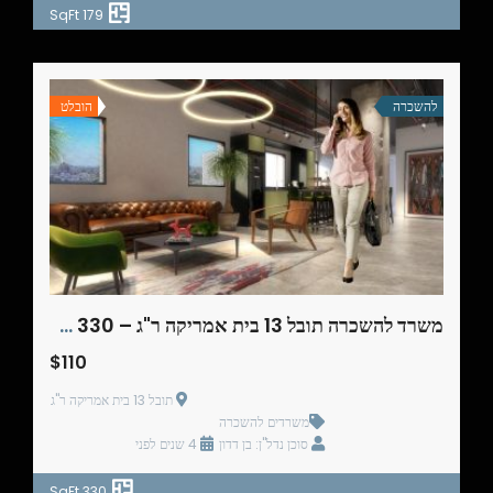
179 SqFt
להשכרה
הובלט
משרד להשכרה תובל 13 בית אמריקה ר"ג – 330 מ"ר
$110
תובל 13 בית אמריקה ר"ג
משרדים להשכרה
סוכן נדל"ן: בן דדון
4 שנים לפני
330 SqFt