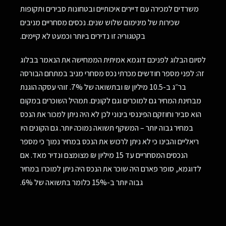
משרדים למכירה עם דיירים איכותיים ובטחונות סבירים ותקופות
שכירות של מינימום שלוש שנים. נכסים מסחריים מניבים
בקטגוריה זו נדירים ביותר וכמעט לא קיימים.
לסיום הבלוג לפניכם דוגמא אמיתית הממחישה את הנאמר בבלוג
זה: לפני מספר חודשים מכרתי נכס מסחרי מניב במתחם הבורסה
בר״ג ב-10.5 מיליון ₪ ובתשואה של 7%. זוהי עסקה הוגנת
מבחינת המחיר גם למוכרים וגם לקונים. תמהיל השוכרים במקום
הוא סביר וחוזקם הפיננסי בינוני לכן לא היה ניתן למכור את הנכס
במחיר גבוה יותר – המשקף תשואה נמוכה יותר. גם הקונים היו
ריאליים והבינו כי לא ניתן לרכוש את הנכס במחיר נמוך כי מספר
הנכסים המסחריים עד 15 מיליון ₪ מצומצם ונדיר מאד. אם
לדוגמא, סופר פארם היה שוכר את הנכס היה ניתן למוכרו במחיר
גבוה יותר ב-15% כלומר בתשואה של 6%.